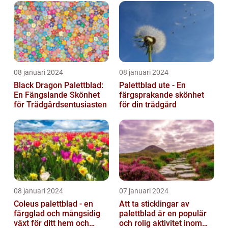
08 januari 2024
08 januari 2024
Black Dragon Palettblad:
Palettblad ute - En
En Fängslande Skönhet
färgsprakande skönhet
för Trädgårdsentusiasten
för din trädgård
08 januari 2024
07 januari 2024
Coleus palettblad - en
Att ta sticklingar av
färgglad och mångsidig
palettblad är en populär
växt för ditt hem och
och rolig aktivitet inom