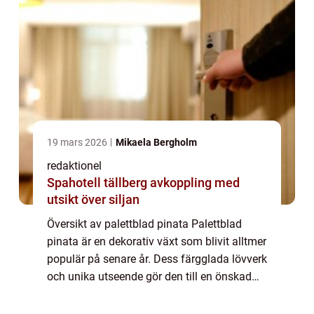
19 mars 2026
Mikaela Bergholm
redaktionel
Spahotell tällberg avkoppling med
utsikt över siljan
Översikt av palettblad pinata Palettblad
pinata är en dekorativ växt som blivit alltmer
populär på senare år. Dess färgglada lövverk
och unika utseende gör den till en önskad
prydnadsväxt för både inomhus- och
utomhusbruk. Den här artikeln kommer att...