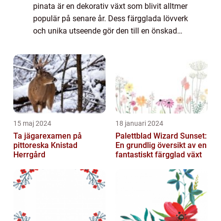
pinata är en dekorativ växt som blivit alltmer
populär på senare år. Dess färgglada lövverk
och unika utseende gör den till en önskad
prydnadsväxt för både inomhus- och
utomhusbruk. Den här artikeln kommer att...
15 maj 2024
18 januari 2024
Ta jägarexamen på
Palettblad Wizard Sunset:
pittoreska Knistad
En grundlig översikt av en
Herrgård
fantastiskt färgglad växt