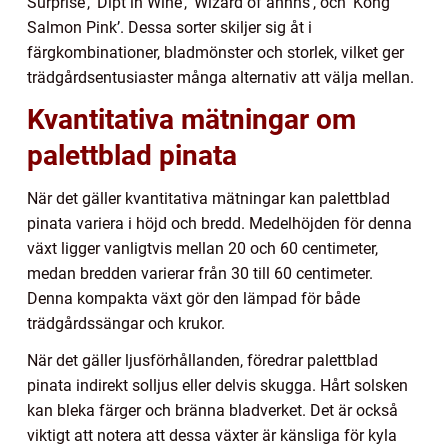
Surprise’, ’Dipt in Wine’, ’Wizard of ahhhs’, och ’Kong
Salmon Pink’. Dessa sorter skiljer sig åt i
färgkombinationer, bladmönster och storlek, vilket ger
trädgårdsentusiaster många alternativ att välja mellan.
Kvantitativa mätningar om
palettblad pinata
När det gäller kvantitativa mätningar kan palettblad
pinata variera i höjd och bredd. Medelhöjden för denna
växt ligger vanligtvis mellan 20 och 60 centimeter,
medan bredden varierar från 30 till 60 centimeter.
Denna kompakta växt gör den lämpad för både
trädgårdssängar och krukor.
När det gäller ljusförhållanden, föredrar palettblad
pinata indirekt solljus eller delvis skugga. Hårt solsken
kan bleka färger och bränna bladverket. Det är också
viktigt att notera att dessa växter är känsliga för kyla