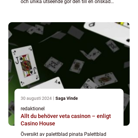
och unika utseende gör den till en önskad
prydnadsväxt för både inomhus- och
utomhusbruk. Den här artikeln kommer att...
30 augusti 2024
Saga Vinde
redaktionel
Allt du behöver veta casinon – enligt
Casino House
Översikt av palettblad pinata Palettblad