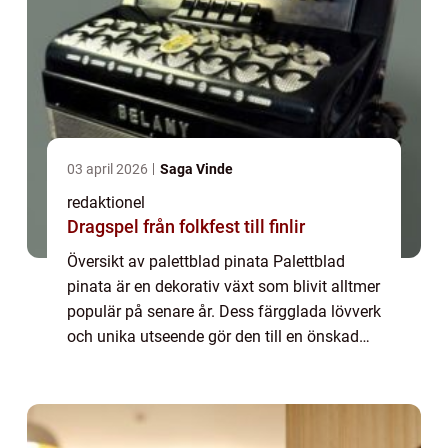
03 april 2026
Saga Vinde
redaktionel
Dragspel från folkfest till finlir
Översikt av palettblad pinata Palettblad
pinata är en dekorativ växt som blivit alltmer
populär på senare år. Dess färgglada lövverk
och unika utseende gör den till en önskad
prydnadsväxt för både inomhus- och
utomhusbruk. Den här artikeln kommer att...