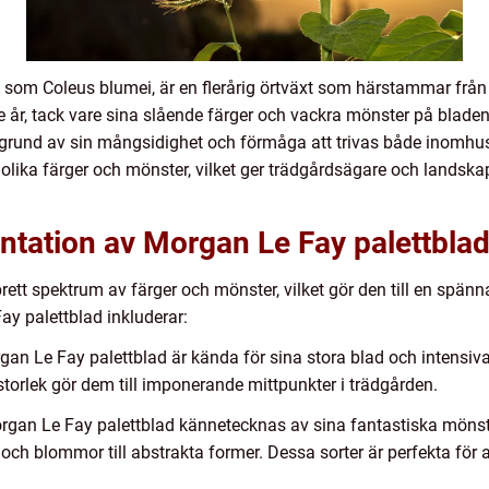
som Coleus blumei, är en flerårig örtväxt som härstammar från
år, tack vare sina slående färger och vackra mönster på bladen.
å grund av sin mångsidighet och förmåga att trivas både inom
 olika färger och mönster, vilket ger trädgårdsägare och landsk
ntation av Morgan Le Fay palettblad
brett spektrum av färger och mönster, vilket gör den till en spän
y palettblad inkluderar:
gan Le Fay palettblad är kända för sina stora blad och intensiva 
a storlek gör dem till imponerande mittpunkter i trädgården.
organ Le Fay palettblad kännetecknas av sina fantastiska mönst
 och blommor till abstrakta former. Dessa sorter är perfekta för 