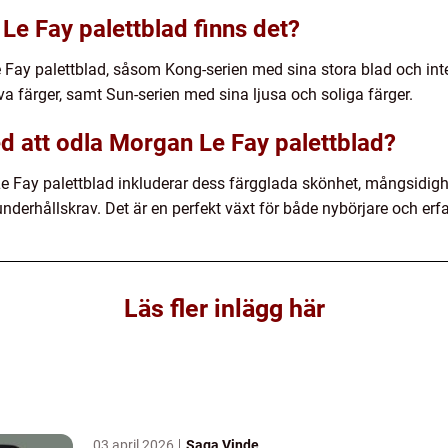
Le Fay palettblad finns det?
e Fay palettblad, såsom Kong-serien med sina stora blad och int
a färger, samt Sun-serien med sina ljusa och soliga färger.
ed att odla Morgan Le Fay palettblad?
 Fay palettblad inkluderar dess färgglada skönhet, mångsidighet
derhållskrav. Det är en perfekt växt för både nybörjare och erf
Läs fler inlägg här
03 april 2026
Saga Vinde