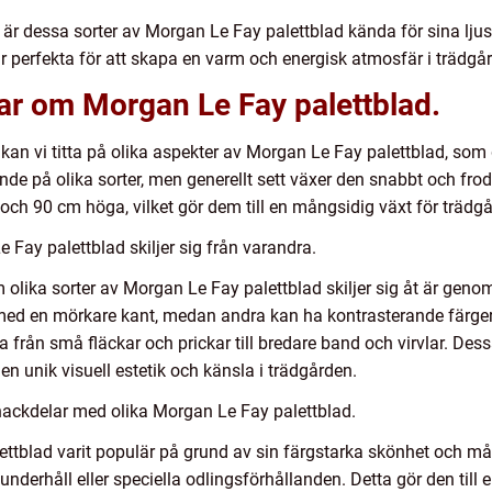
är dessa sorter av Morgan Le Fay palettblad kända för sina ljusa
r perfekta för att skapa en varm och energisk atmosfär i trädgå
ar om Morgan Le Fay palettblad.
 kan vi titta på olika aspekter av Morgan Le Fay palettblad, som 
nde på olika sorter, men generellt sett växer den snabbt och fro
och 90 cm höga, vilket gör dem till en mångsidig växt för trädg
Fay palettblad skiljer sig från varandra.
olika sorter av Morgan Le Fay palettblad skiljer sig åt är geno
 med en mörkare kant, medan andra kan ha kontrasterande färge
från små fläckar och prickar till bredare band och virvlar. Dessa 
n unik visuell estetik och känsla i trädgården.
nackdelar med olika Morgan Le Fay palettblad.
lettblad varit populär på grund av sin färgstarka skönhet och må
underhåll eller speciella odlingsförhållanden. Detta gör den till 