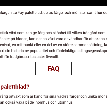
v Morgan Le Fay palettblad, deras färger och mönster, samt hur 
tisk växt som kan ge färg och skönhet till vilken trädgård som he
önster på bladen, kan denna växt vara användbar för att skapa
tvxt, en mittpunkt eller en del av en större sammansättning, k
 Med sin historia av popularitet och fördelaktiga odlingsegenskape
it för trädgårdsentusiaster överallt.
FAQ
palettblad?
erårig örtväxt som är känd för sina vackra färger och unika mön
 kan också växa både inomhus och utomhus.