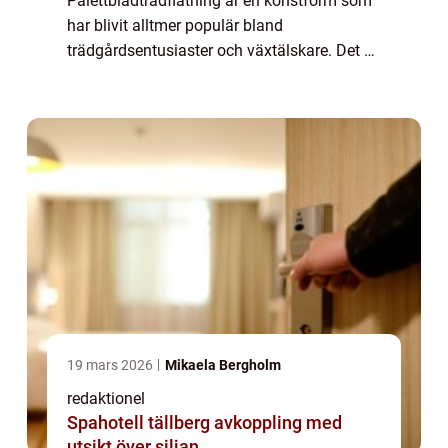
Palettbladträdflätning är en konstform som
har blivit alltmer populär bland
trädgårdsentusiaster och växtälskare. Det är
en teknik där olika sorters palettbladsväxter
används för att skapa levande, flätade
strukt...
19 mars 2026
Mikaela Bergholm
redaktionel
Spahotell tällberg avkoppling med
utsikt över siljan