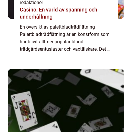
redaktionel
Casino: En värld av spänning och
underhållning
En översikt av palettbladträdflätning
Palettbladträdflätning är en konstform som
har blivit alltmer populär bland
trädgårdsentusiaster och växtälskare. Det är
en teknik där olika sorters palettbladsväxter
används för att skapa levande, flätade
strukt...