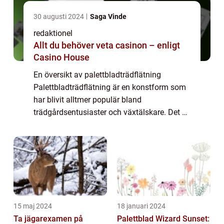
30 augusti 2024
Saga Vinde
redaktionel
Allt du behöver veta casinon – enligt
Casino House
En översikt av palettbladträdflätning
Palettbladträdflätning är en konstform som
har blivit alltmer populär bland
trädgårdsentusiaster och växtälskare. Det är
en teknik där olika sorters palettbladsväxter
används för att skapa levande, flätade
strukt...
15 maj 2024
18 januari 2024
Ta jägarexamen på
Palettblad Wizard Sunset: