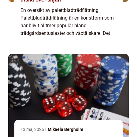
En översikt av palettbladträdflätning
Palettbladträdflätning är en konstform som
har blivit alltmer populär bland
trädgårdsentusiaster och växtälskare. Det är
en teknik där olika sorters palettbladsväxter
används för att skapa levande, flätade
strukt...
13 maj 2025
Mikaela Bergholm