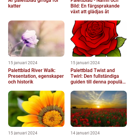
Är palettblad giftiga för
Palettblad - Namn och
katter
Bild: En färgsprakande
växt att glädjas åt
15 januari 2024
15 januari 2024
Palettblad River Walk:
Palettblad Twist and
Presentation, egenskaper
Twirl: Den fullständiga
och historik
guiden till denna populära
växt
15 januari 2024
14 januari 2024