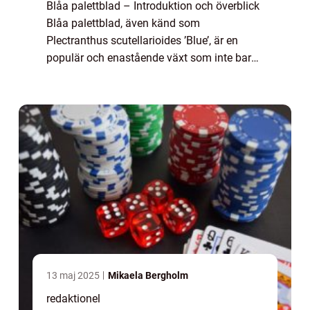
Blåa palettblad – Introduktion och överblick
Blåa palettblad, även känd som
Plectranthus scutellarioides ’Blue’, är en
populär och enastående växt som inte bara
är visuellt tilltalande, utan också har många
fördelaktiga egenskaper. ...
13 maj 2025
Mikaela Bergholm
redaktionel