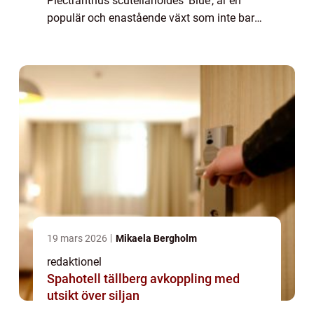
Plectranthus scutellarioides ’Blue’, är en
populär och enastående växt som inte bara
är visuellt tilltalande, utan också har många
fördelaktiga egenskaper. ...
19 mars 2026
Mikaela Bergholm
redaktionel
Spahotell tällberg avkoppling med
utsikt över siljan