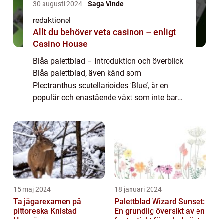
30 augusti 2024
Saga Vinde
redaktionel
Allt du behöver veta casinon – enligt
Casino House
Blåa palettblad – Introduktion och överblick
Blåa palettblad, även känd som
Plectranthus scutellarioides ’Blue’, är en
populär och enastående växt som inte bara
är visuellt tilltalande, utan också har många
fördelaktiga egenskaper. ...
15 maj 2024
18 januari 2024
Ta jägarexamen på
Palettblad Wizard Sunset:
pittoreska Knistad
En grundlig översikt av en