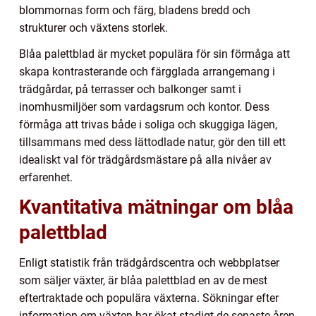
blommornas form och färg, bladens bredd och
strukturer och växtens storlek.
Blåa palettblad är mycket populära för sin förmåga att
skapa kontrasterande och färgglada arrangemang i
trädgårdar, på terrasser och balkonger samt i
inomhusmiljöer som vardagsrum och kontor. Dess
förmåga att trivas både i soliga och skuggiga lägen,
tillsammans med dess lättodlade natur, gör den till ett
idealiskt val för trädgårdsmästare på alla nivåer av
erfarenhet.
Kvantitativa mätningar om blåa
palettblad
Enligt statistik från trädgårdscentra och webbplatser
som säljer växter, är blåa palettblad en av de mest
eftertraktade och populära växterna. Sökningar efter
information om växten har ökat stadigt de senaste åren