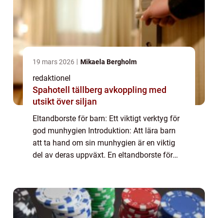
19 mars 2026
Mikaela Bergholm
redaktionel
Spahotell tällberg avkoppling med
utsikt över siljan
Eltandborste för barn: Ett viktigt verktyg för
god munhygien Introduktion: Att lära barn
att ta hand om sin munhygien är en viktig
del av deras uppväxt. En eltandborste för
barn kan vara ett användbart verktyg för att
göra tandborstningen roligare oc...