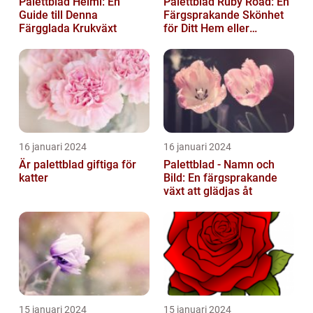
Palettblad Helmi: En
Palettblad Ruby Road: En
Guide till Denna
Färgsprakande Skönhet
Färgglada Krukväxt
för Ditt Hem eller
Trädgård
16 januari 2024
16 januari 2024
Är palettblad giftiga för
Palettblad - Namn och
katter
Bild: En färgsprakande
växt att glädjas åt
15 januari 2024
15 januari 2024