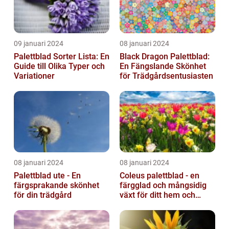
09 januari 2024
08 januari 2024
Palettblad Sorter Lista: En
Black Dragon Palettblad:
Guide till Olika Typer och
En Fängslande Skönhet
Variationer
för Trädgårdsentusiasten
08 januari 2024
08 januari 2024
Palettblad ute - En
Coleus palettblad - en
färgsprakande skönhet
färgglad och mångsidig
för din trädgård
växt för ditt hem och
trädgård