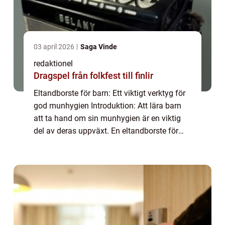
03 april 2026
Saga Vinde
redaktionel
Dragspel från folkfest till finlir
Eltandborste för barn: Ett viktigt verktyg för
god munhygien Introduktion: Att lära barn
att ta hand om sin munhygien är en viktig
del av deras uppväxt. En eltandborste för
barn kan vara ett användbart verktyg för att
göra tandborstningen roligare oc...