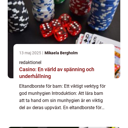
13 maj 2025
Mikaela Bergholm
redaktionel
Casino: En värld av spänning och
underhållning
Eltandborste för barn: Ett viktigt verktyg för
god munhygien Introduktion: Att lära barn
att ta hand om sin munhygien är en viktig
del av deras uppväxt. En eltandborste för
barn kan vara ett användbart verktyg för att
göra tandborstningen roligare oc...