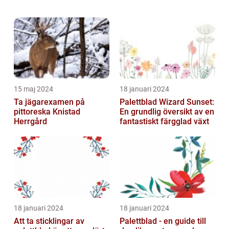
barn kan vara ett användbart verktyg för att
göra tandborstningen roligare oc...
15 maj 2024
18 januari 2024
Ta jägarexamen på
Palettblad Wizard Sunset:
pittoreska Knistad
En grundlig översikt av en
Herrgård
fantastiskt färgglad växt
18 januari 2024
18 januari 2024
Att ta sticklingar av
Palettblad - en guide till