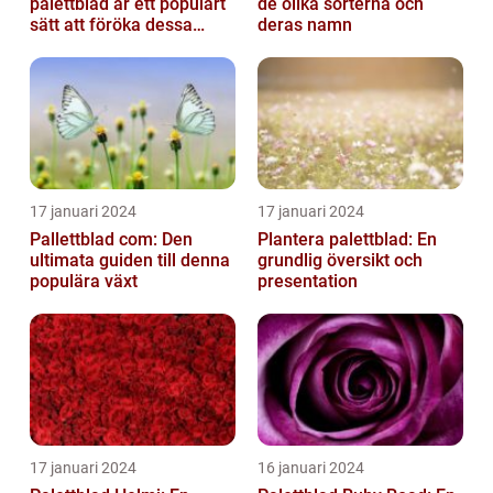
palettblad är ett populärt
de olika sorterna och
sätt att föröka dessa
deras namn
vackra växter och är
relativt...
17 januari 2024
17 januari 2024
Pallettblad com: Den
Plantera palettblad: En
ultimata guiden till denna
grundlig översikt och
populära växt
presentation
17 januari 2024
16 januari 2024