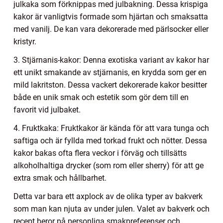
julkaka som förknippas med julbakning. Dessa krispiga
kakor är vanligtvis formade som hjärtan och smaksatta
med vanilj. De kan vara dekorerade med pärlsocker eller
kristyr.
3. Stjärnanis-kakor: Denna exotiska variant av kakor har
ett unikt smakande av stjärnanis, en krydda som ger en
mild lakritston. Dessa vackert dekorerade kakor besitter
både en unik smak och estetik som gör dem till en
favorit vid julbaket.
4. Fruktkaka: Fruktkakor är kända för att vara tunga och
saftiga och är fyllda med torkad frukt och nötter. Dessa
kakor bakas ofta flera veckor i förväg och tillsätts
alkoholhaltiga drycker (som rom eller sherry) för att ge
extra smak och hållbarhet.
Detta var bara ett axplock av de olika typer av bakverk
som man kan njuta av under julen. Valet av bakverk och
recept beror på personliga smakpreferenser och