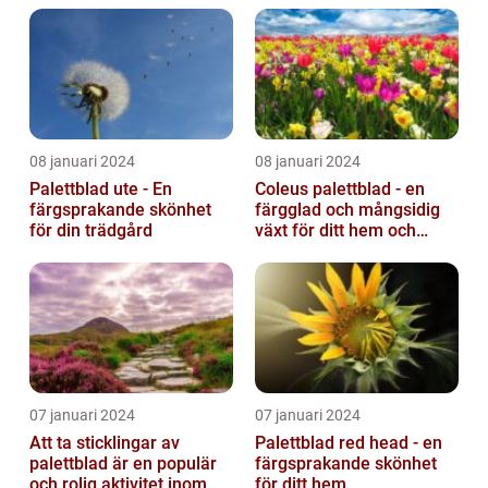
08 januari 2024
08 januari 2024
Palettblad ute - En
Coleus palettblad - en
färgsprakande skönhet
färgglad och mångsidig
för din trädgård
växt för ditt hem och
trädgård
07 januari 2024
07 januari 2024
Att ta sticklingar av
Palettblad red head - en
palettblad är en populär
färgsprakande skönhet
och rolig aktivitet inom
för ditt hem