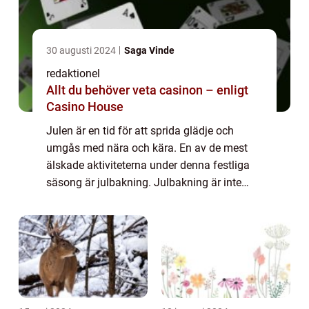
30 augusti 2024
Saga Vinde
redaktionel
Allt du behöver veta casinon – enligt
Casino House
Julen är en tid för att sprida glädje och
umgås med nära och kära. En av de mest
älskade aktiviteterna under denna festliga
säsong är julbakning. Julbakning är inte
bara en kul aktivitet som involverar att
skapa fantastiska kreationer, utan det är
oc...