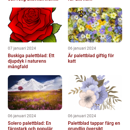
trädgårdsodling
07 januari 2024
06 januari 2024
Buskiga palettblad: Ett
Är palettblad giftig för
djupdyk i naturens
katt
mångfald
06 januari 2024
06 januari 2024
Solero palettblad: En
Palettblad tappar färg en
färgstark och populär
grundlig översikt