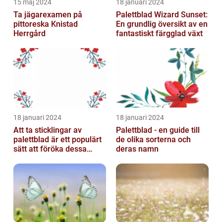
15 maj 2024
18 januari 2024
Ta jägarexamen på
Palettblad Wizard Sunset:
pittoreska Knistad
En grundlig översikt av en
Herrgård
fantastiskt färgglad växt
18 januari 2024
18 januari 2024
Att ta sticklingar av
Palettblad - en guide till
palettblad är ett populärt
de olika sorterna och
sätt att föröka dessa
deras namn
vackra växter och är
relativt...