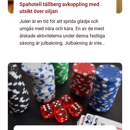
Spahotell tällberg avkoppling med
utsikt över siljan
Julen är en tid för att sprida glädje och
umgås med nära och kära. En av de mest
älskade aktiviteterna under denna festliga
säsong är julbakning. Julbakning är inte
bara en kul aktivitet som involverar att
skapa fantastiska kreationer, utan det är
oc...