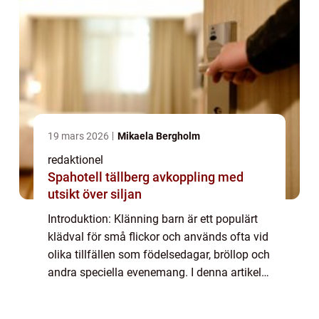
19 mars 2026
Mikaela Bergholm
redaktionel
Spahotell tällberg avkoppling med
utsikt över siljan
Introduktion: Klänning barn är ett populärt
klädval för små flickor och används ofta vid
olika tillfällen som födelsedagar, bröllop och
andra speciella evenemang. I denna artikel
kommer vi att undersöka olika aspekter av
klänning barn och ge en grund...