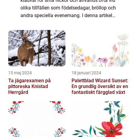
klädval för små flickor och används ofta vid
olika tillfällen som födelsedagar, bröllop och
andra speciella evenemang. I denna artikel
kommer vi att undersöka olika aspekter av
klänning barn och ge en grund...
15 maj 2024
18 januari 2024
Ta jägarexamen på
Palettblad Wizard Sunset:
pittoreska Knistad
En grundlig översikt av en
Herrgård
fantastiskt färgglad växt