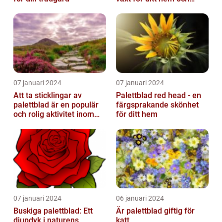
trädgård
07 januari 2024
07 januari 2024
Att ta sticklingar av
Palettblad red head - en
palettblad är en populär
färgsprakande skönhet
och rolig aktivitet inom
för ditt hem
trädgårdsodling
07 januari 2024
06 januari 2024
Buskiga palettblad: Ett
Är palettblad giftig för
djupdyk i naturens
katt