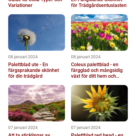
Variationer
för Trädgårdsentusiasten
08 januari 2024
08 januari 2024
Palettblad ute - En
Coleus palettblad - en
färgsprakande skönhet
färgglad och mångsidig
för din trädgård
växt för ditt hem och
trädgård
07 januari 2024
07 januari 2024
Att ta sticklingar av
Palettblad red head - en