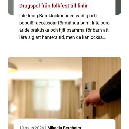
Dragspel från folkfest till finlir
Inledning Barnklockor är en vanlig och
populär accessoar för många barn. Inte bara
är de praktiska och hjälpsamma för barn att
lära sig att hantera tid, men de kan också
vara roliga och färgglada, vilket gör dem till
en eftertraktad accessoar hos ung...
19 mars 2026
Mikaela Bergholm