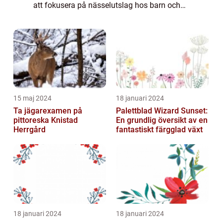
att fokusera på nässelutslag hos barn och
ge en övergripande, grundlig översikt av
denna hudsjukdom. Vi kommer att diskutera
vad ...
15 maj 2024
18 januari 2024
Ta jägarexamen på
Palettblad Wizard Sunset:
pittoreska Knistad
En grundlig översikt av en
Herrgård
fantastiskt färgglad växt
18 januari 2024
18 januari 2024