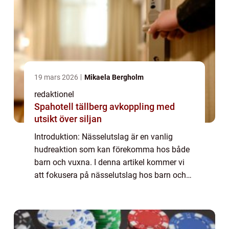
19 mars 2026
Mikaela Bergholm
redaktionel
Spahotell tällberg avkoppling med
utsikt över siljan
Introduktion: Nässelutslag är en vanlig
hudreaktion som kan förekomma hos både
barn och vuxna. I denna artikel kommer vi
att fokusera på nässelutslag hos barn och
ge en övergripande, grundlig översikt av
denna hudsjukdom. Vi kommer att diskutera
vad ...