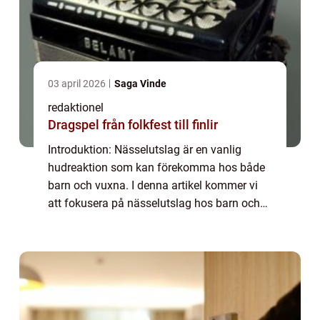
03 april 2026
Saga Vinde
redaktionel
Dragspel från folkfest till finlir
Introduktion: Nässelutslag är en vanlig
hudreaktion som kan förekomma hos både
barn och vuxna. I denna artikel kommer vi
att fokusera på nässelutslag hos barn och
ge en övergripande, grundlig översikt av
denna hudsjukdom. Vi kommer att diskutera
vad ...