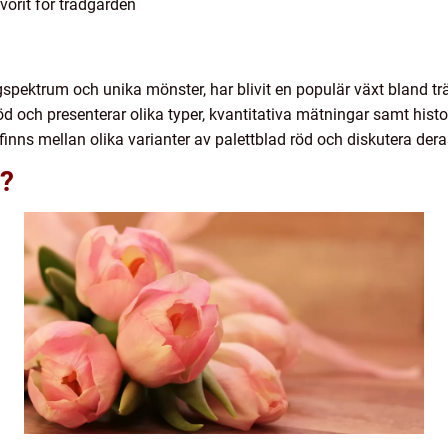
vorit för trädgården
rgspektrum och unika mönster, har blivit en populär växt bland tr
röd och presenterar olika typer, kvantitativa mätningar samt hist
finns mellan olika varianter av palettblad röd och diskutera dera
d?