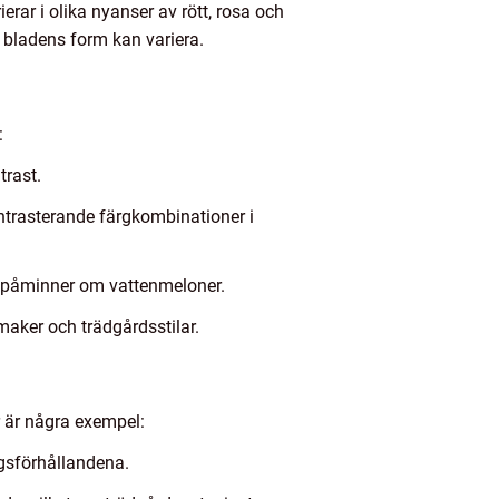
rar i olika nyanser av rött, rosa och
h bladens form kan variera.
:
trast.
ontrasterande färgkombinationer i
m påminner om vattenmeloner.
smaker och trädgårdsstilar.
är är några exempel:
ngsförhållandena.