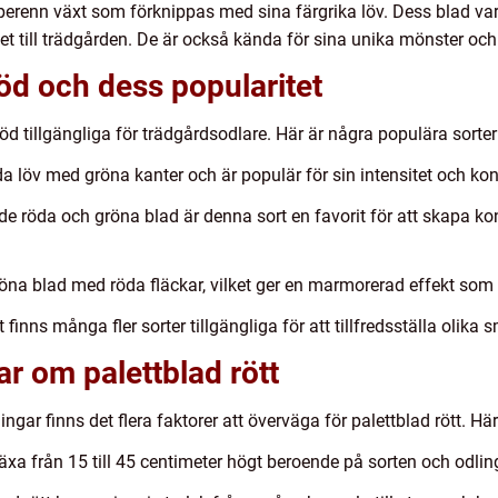
perenn växt som förknippas med sina färgrika löv. Dess blad varie
nhet till trädgården. De är också kända för sina unika mönster oc
röd och dess popularitet
röd tillgängliga för trädgårdsodlare. Här är några populära sorter
da löv med gröna kanter och är populär för sin intensitet och kon
de röda och gröna blad är denna sort en favorit för att skapa k
röna blad med röda fläckar, vilket ger en marmorerad effekt so
inns många fler sorter tillgängliga för att tillfredsställa olika 
ar om palettblad rött
ngar finns det flera faktorer att överväga för palettblad rött. H
växa från 15 till 45 centimeter högt beroende på sorten och odli