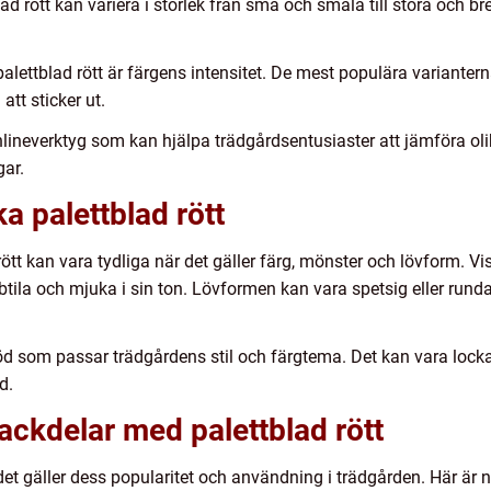
ad rött kan variera i storlek från små och smala till stora och br
r palettblad rött är färgens intensitet. De mest populära variante
tt sticker ut.
ineverktyg som kan hjälpa trädgårdsentusiaster att jämföra olika
gar.
ka palettblad rött
rött kan vara tydliga när det gäller färg, mönster och lövform. Vi
tila och mjuka i sin ton. Lövformen kan vara spetsig eller rund
 röd som passar trädgårdens stil och färgtema. Det kan vara locka
d.
nackdelar med palettblad rött
 det gäller dess popularitet och användning i trädgården. Här är 