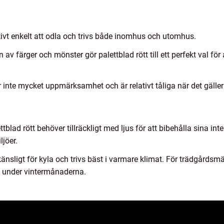
lativt enkelt att odla och trivs både inomhus och utomhus.
av färger och mönster gör palettblad rött till ett perfekt val för
r inte mycket uppmärksamhet och är relativt tåliga när det gälle
ttblad rött behöver tillräckligt med ljus för att bibehålla sina in
jöer.
 känsligt för kyla och trivs bäst i varmare klimat. För trädgårdsmä
iv under vintermånaderna.