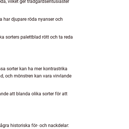
eda, vilket ger trädgårdsentusiaster
rna har djupare röda nyanser och
 sorters palettblad rött och ta reda
ssa sorter kan ha mer kontrastrika
ad, och mönstren kan vara virvlande
nde att blanda olika sorter för att
några historiska för- och nackdelar: