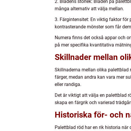
2. Bladens storlek: Bladen på palettbl
många alternativ att välja mellan.
3. Färgintensitet: En viktig faktor fö
kontrasterande mönster som får dem a
Numera finns det också appar och onl
på mer specifika kvantitativa mätnin
Skillnader mellan oli
Skillnaderna mellan olika palettblad 
färger, medan andra kan vara mer sub
eller randiga.
Det är viktigt att välja en palettblad
skapa en färgrik och varierad trädgår
Historiska för- och 
Palettblad röd har en rik historia när