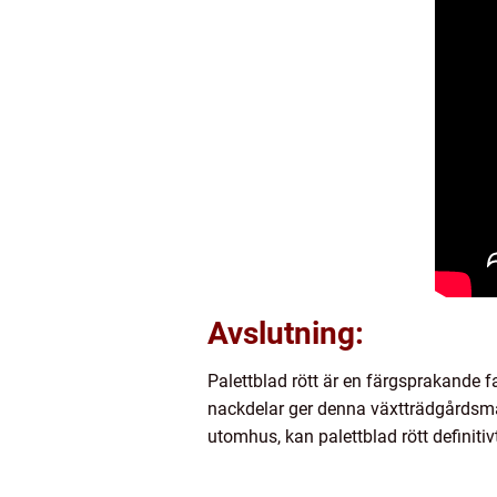
Avslutning:
Palettblad rött är en färgsprakande f
nackdelar ger denna växtträdgårdsmä
utomhus, kan palettblad rött definitivt