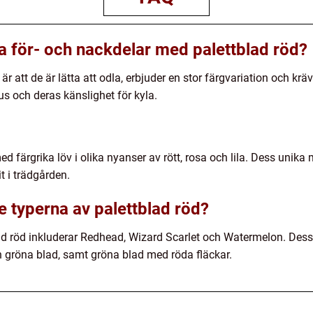
ka för- och nackdelar med palettblad röd?
r att de är lätta att odla, erbjuder en stor färgvariation och krä
us och deras känslighet för kyla.
ed färgrika löv i olika nyanser av rött, rosa och lila. Dess unik
t i trädgården.
e typerna av palettblad röd?
ad röd inkluderar Redhead, Wizard Scarlet och Watermelon. Dess
h gröna blad, samt gröna blad med röda fläckar.