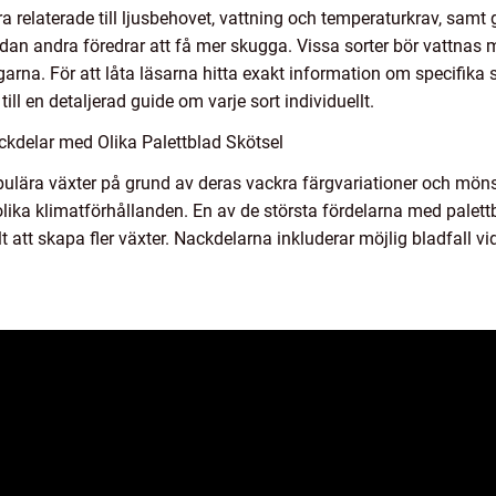
ara relaterade till ljusbehovet, vattning och temperaturkrav, sam
medan andra föredrar att få mer skugga. Vissa sorter bör vattna
arna. För att låta läsarna hitta exakt information om specifika s
till en detaljerad guide om varje sort individuellt.
kdelar med Olika Palettblad Skötsel
populära växter på grund av deras vackra färgvariationer och mönst
ka klimatförhållanden. En av de största fördelarna med palettbla
elt att skapa fler växter. Nackdelarna inkluderar möjlig bladfall 