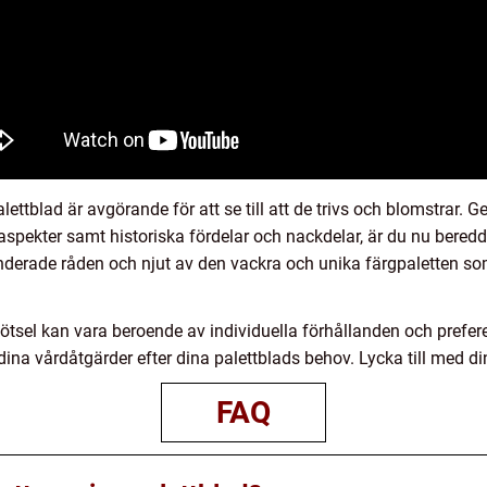
alettblad är avgörande för att se till att de trivs och blomstrar. 
laspekter samt historiska fördelar och nackdelar, är du nu beredd
derade råden och njut av den vackra och unika färgpaletten som 
kötsel kan vara beroende av individuella förhållanden och prefere
ina vårdåtgärder efter dina palettblads behov. Lycka till med di
FAQ