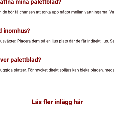
vattna mina palettblad?
n de bör få chansen att torka upp något mellan vattningarna. Va
ad inomhus?
växter. Placera dem på en ljus plats där de får indirekt ljus. Se ä
över palettblad?
skuggiga platser. För mycket direkt solljus kan bleka bladen, meda
Läs fler inlägg här