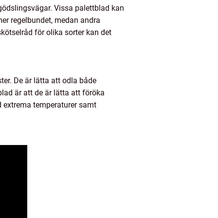
t gödslingsvägar. Vissa palettblad kan
s mer regelbundet, medan andra
kötselråd för olika sorter kan det
er. De är lätta att odla både
d är att de är lätta att föröka
vid extrema temperaturer samt