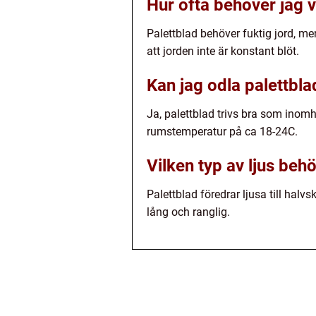
Hur ofta behöver jag 
Palettblad behöver fuktig jord, me
att jorden inte är konstant blöt.
Kan jag odla palettbl
Ja, palettblad trivs bra som inomhus
rumstemperatur på ca 18-24C.
Vilken typ av ljus beh
Palettblad föredrar ljusa till halv
lång och ranglig.