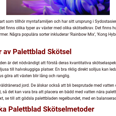
art som tillhör myntafamiljen och har sitt ursprung i Sydostasien
t det finns olika typer av växter med olika skötselkrav. Det finns 
mer. Några populära sorter inkluderar ’Rainbow Mix’, ’Kong Hybr
r av Palettblad Skötsel
en är det nödvändigt att förstå deras kvantitativa skötselaspekte
jusa till halvskuggiga platser. En bra riklig direkt solljus kan led
us göra att växten blir lång och ranglig.
 väldränerad jord. De älskar också att bli besprutade med vatten 
, så det kan vara bra att placera en bädd med vatten nära palett
äxt, se till att gödsla palettbladen regelbundet, med en balanser
ika Palettblad Skötselmetoder