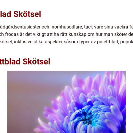
blad Skötsel
trädgårdsentusiaster och inomhusodlare, tack vare sina vackra fä
och frodas är det viktigt att ha rätt kunskap om hur man sköter d
skötsel, inklusive olika aspekter såsom typer av palettblad, popu
ttblad Skötsel