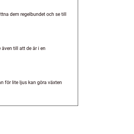
ttna dem regelbundet och se till
ven till att de är i en
n för lite ljus kan göra växten