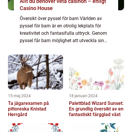
Allt du behöver veta casinon – enligt
Casino House
Översikt över pyssel för barn Världen av
pyssel för barn är en otrolig lekplats för
kreativitet och fantasifulla uttryck. Genom
pyssel får barn möjlighet att utveckla sin
finmotorik, problemlösningsförmåga och
självuttryck. Det finns ett brett spektr...
15 maj 2024
18 januari 2024
Ta jägarexamen på
Palettblad Wizard Sunset:
pittoreska Knistad
En grundlig översikt av en
Herrgård
fantastiskt färgglad växt