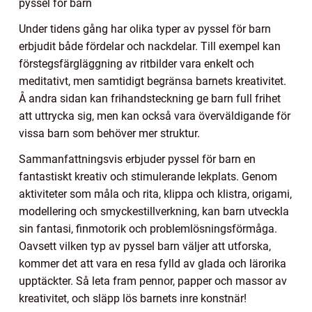
pyssel för barn
Under tidens gång har olika typer av pyssel för barn
erbjudit både fördelar och nackdelar. Till exempel kan
förstegsfärgläggning av ritbilder vara enkelt och
meditativt, men samtidigt begränsa barnets kreativitet.
Å andra sidan kan frihandsteckning ge barn full frihet
att uttrycka sig, men kan också vara överväldigande för
vissa barn som behöver mer struktur.
Sammanfattningsvis erbjuder pyssel för barn en
fantastiskt kreativ och stimulerande lekplats. Genom
aktiviteter som måla och rita, klippa och klistra, origami,
modellering och smyckestillverkning, kan barn utveckla
sin fantasi, finmotorik och problemlösningsförmåga.
Oavsett vilken typ av pyssel barn väljer att utforska,
kommer det att vara en resa fylld av glada och lärorika
upptäckter. Så leta fram pennor, papper och massor av
kreativitet, och släpp lös barnets inre konstnär!