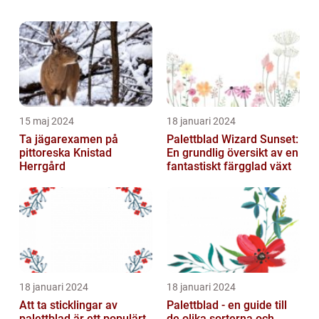
bekvämt, samtidigt som de ger en extra
touch av stil. I denna artikel k...
15 maj 2024
18 januari 2024
Ta jägarexamen på
Palettblad Wizard Sunset:
pittoreska Knistad
En grundlig översikt av en
Herrgård
fantastiskt färgglad växt
18 januari 2024
18 januari 2024
Att ta sticklingar av
Palettblad - en guide till
palettblad är ett populärt
de olika sorterna och