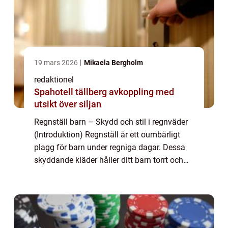
19 mars 2026
Mikaela Bergholm
redaktionel
Spahotell tällberg avkoppling med
utsikt över siljan
Regnställ barn – Skydd och stil i regnväder
(Introduktion) Regnställ är ett oumbärligt
plagg för barn under regniga dagar. Dessa
skyddande kläder håller ditt barn torrt och
bekvämt, samtidigt som de ger en extra
touch av stil. I denna artikel k...