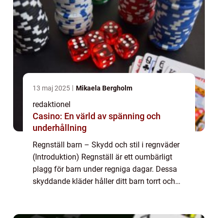
13 maj 2025
Mikaela Bergholm
redaktionel
Casino: En värld av spänning och
underhållning
Regnställ barn – Skydd och stil i regnväder
(Introduktion) Regnställ är ett oumbärligt
plagg för barn under regniga dagar. Dessa
skyddande kläder håller ditt barn torrt och
bekvämt, samtidigt som de ger en extra
touch av stil. I denna artikel k...