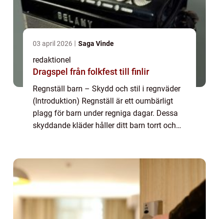
03 april 2026
Saga Vinde
redaktionel
Dragspel från folkfest till finlir
Regnställ barn – Skydd och stil i regnväder
(Introduktion) Regnställ är ett oumbärligt
plagg för barn under regniga dagar. Dessa
skyddande kläder håller ditt barn torrt och
bekvämt, samtidigt som de ger en extra
touch av stil. I denna artikel k...