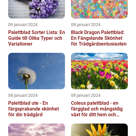
09 januari 2024
08 januari 2024
Palettblad Sorter Lista: En
Black Dragon Palettblad:
Guide till Olika Typer och
En Fängslande Skönhet
Variationer
för Trädgårdsentusiasten
08 januari 2024
08 januari 2024
Palettblad ute - En
Coleus palettblad - en
färgsprakande skönhet
färgglad och mångsidig
för din trädgård
växt för ditt hem och
trädgård