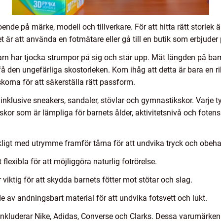
nde på märke, modell och tillverkare. För att hitta rätt storlek är
t är att använda en fotmätare eller gå till en butik som erbjuder 
barn har tjocka strumpor på sig och står upp. Mät längden på barne
få den ungefärliga skostorleken. Kom ihåg att detta är bara en ri
 skorna för att säkerställa rätt passform.
n, inklusive sneakers, sandaler, stövlar och gymnastikskor. Varje
 skor som är lämpliga för barnets ålder, aktivitetsnivå och foten
räckligt med utrymme framför tårna för att undvika tryck och obeh
t flexibla för att möjliggöra naturlig fotrörelse.
iktig för att skydda barnets fötter mot stötar och slag.
de av andningsbart material för att undvika fotsvett och lukt.
kluderar Nike, Adidas, Converse och Clarks. Dessa varumärken er