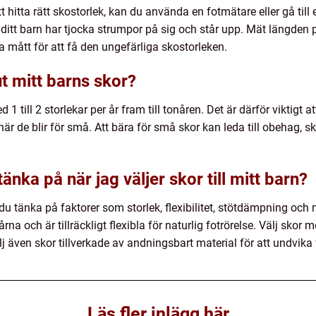
att hitta rätt skostorlek, kan du använda en fotmätare eller gå til
tt ditt barn har tjocka strumpor på sig och står upp. Mät längden 
a mått för att få den ungefärliga skostorleken.
ut mitt barns skor?
1 till 2 storlekar per år fram till tonåren. Det är därför viktigt a
när de blir för små. Att bära för små skor kan leda till obehag, 
tänka på när jag väljer skor till mitt barn?
r du tänka på faktorer som storlek, flexibilitet, stötdämpning och m
rna och är tillräckligt flexibla för naturlig fotrörelse. Välj skor
j även skor tillverkade av andningsbart material för att undvika 
Läs fler inlägg här