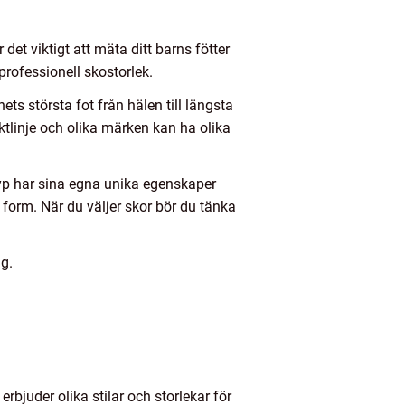
 det viktigt att mäta ditt barns fötter
professionell skostorlek.
ts största fot från hälen till längsta
ktlinje och olika märken kan ha olika
 typ har sina egna unika egenskaper
s form. När du väljer skor bör du tänka
ag.
bjuder olika stilar och storlekar för