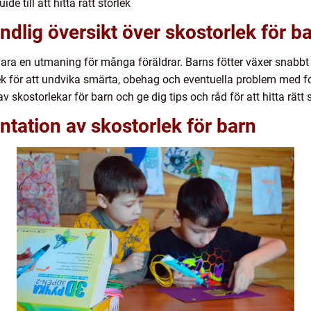
e till att hitta rätt storlek
ndlig översikt över skostorlek för b
 vara en utmaning för många föräldrar. Barns fötter växer snabbt 
orlek för att undvika smärta, obehag och eventuella problem med f
kostorlekar för barn och ge dig tips och råd för att hitta rätt sko
tation av skostorlek för barn