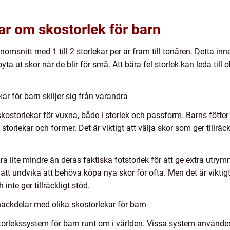
ar om skostorlek för barn
nomsnitt med 1 till 2 storlekar per år fram till tonåren. Detta inne
yta ut skor när de blir för små. Att bära fel storlek kan leda till
ar för barn skiljer sig från varandra
 skostorlekar för vuxna, både i storlek och passform. Barns fötter 
a storlekar och former. Det är viktigt att välja skor som ger tillr
ra lite mindre än deras faktiska fotstorlek för att ge extra utrymm
tt undvika att behöva köpa nya skor för ofta. Men det är viktigt 
 inte ger tillräckligt stöd.
ackdelar med olika skostorlekar för barn
storlekssystem för barn runt om i världen. Vissa system använder