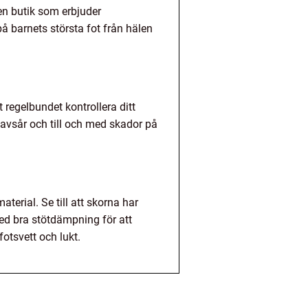
l en butik som erbjuder
på barnets största fot från hälen
tt regelbundet kontrollera ditt
skavsår och till och med skador på
aterial. Se till att skorna har
 med bra stötdämpning för att
fotsvett och lukt.