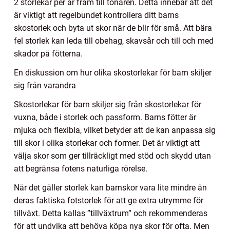
2 storlekar per år fram till tonåren. Detta innebär att det
är viktigt att regelbundet kontrollera ditt barns
skostorlek och byta ut skor när de blir för små. Att bära
fel storlek kan leda till obehag, skavsår och till och med
skador på fötterna.
En diskussion om hur olika skostorlekar för barn skiljer
sig från varandra
Skostorlekar för barn skiljer sig från skostorlekar för
vuxna, både i storlek och passform. Barns fötter är
mjuka och flexibla, vilket betyder att de kan anpassa sig
till skor i olika storlekar och former. Det är viktigt att
välja skor som ger tillräckligt med stöd och skydd utan
att begränsa fotens naturliga rörelse.
När det gäller storlek kan barnskor vara lite mindre än
deras faktiska fotstorlek för att ge extra utrymme för
tillväxt. Detta kallas ”tillväxtrum” och rekommenderas
för att undvika att behöva köpa nya skor för ofta. Men