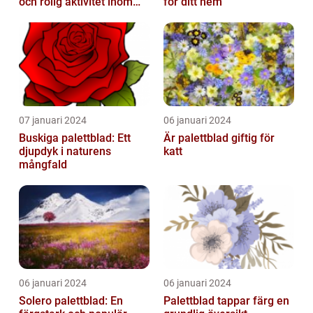
och rolig aktivitet inom
för ditt hem
trädgårdsodling
07 januari 2024
06 januari 2024
Buskiga palettblad: Ett
Är palettblad giftig för
djupdyk i naturens
katt
mångfald
06 januari 2024
06 januari 2024
Solero palettblad: En
Palettblad tappar färg en