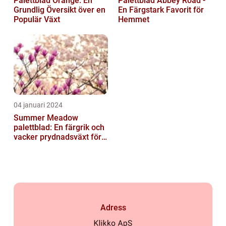
Palettblad Orange: En
Palettblad Abbey Road -
Grundlig Översikt över en
En Färgstark Favorit för
Populär Växt
Hemmet
04 januari 2024
Summer Meadow
palettblad: En färgrik och
vacker prydnadsväxt för
trädgården
Adress