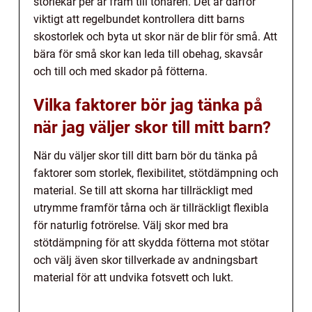
storlekar per år fram till tonåren. Det är därför
viktigt att regelbundet kontrollera ditt barns
skostorlek och byta ut skor när de blir för små. Att
bära för små skor kan leda till obehag, skavsår
och till och med skador på fötterna.
Vilka faktorer bör jag tänka på
när jag väljer skor till mitt barn?
När du väljer skor till ditt barn bör du tänka på
faktorer som storlek, flexibilitet, stötdämpning och
material. Se till att skorna har tillräckligt med
utrymme framför tårna och är tillräckligt flexibla
för naturlig fotrörelse. Välj skor med bra
stötdämpning för att skydda fötterna mot stötar
och välj även skor tillverkade av andningsbart
material för att undvika fotsvett och lukt.