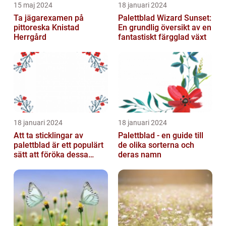
15 maj 2024
18 januari 2024
Ta jägarexamen på
Palettblad Wizard Sunset:
pittoreska Knistad
En grundlig översikt av en
Herrgård
fantastiskt färgglad växt
18 januari 2024
18 januari 2024
Att ta sticklingar av
Palettblad - en guide till
palettblad är ett populärt
de olika sorterna och
sätt att föröka dessa
deras namn
vackra växter och är
relativt...