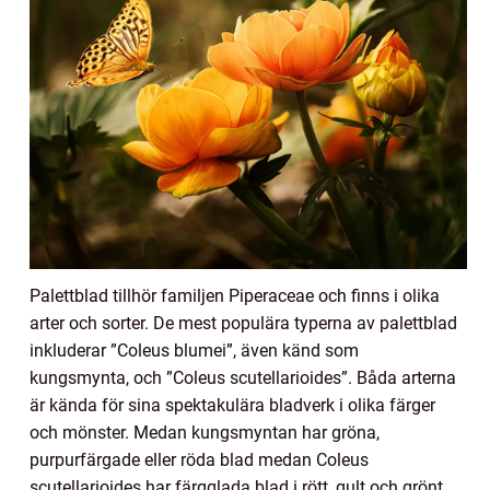
Palettblad tillhör familjen Piperaceae och finns i olika
arter och sorter. De mest populära typerna av palettblad
inkluderar ”Coleus blumei”, även känd som
kungsmynta, och ”Coleus scutellarioides”. Båda arterna
är kända för sina spektakulära bladverk i olika färger
och mönster. Medan kungsmyntan har gröna,
purpurfärgade eller röda blad medan Coleus
scutellarioides har färgglada blad i rött, gult och grönt.