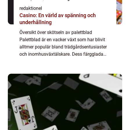
redaktionel
Casino: En värld av spänning och
underhållning
Översikt över skötseln av palettblad
Palettblad är en vacker växt som har blivit
alltmer populär bland trädgårdsentusiaster
och inomhusväxtälskare. Dess färgglada
bladverk och lättodlade natur gör den till ett
attraktivt tillskott i varje hem. För at...