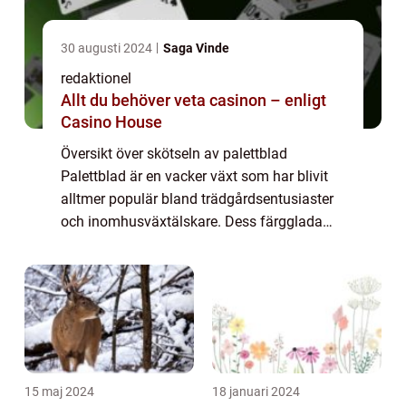
30 augusti 2024
Saga Vinde
redaktionel
Allt du behöver veta casinon – enligt
Casino House
Översikt över skötseln av palettblad
Palettblad är en vacker växt som har blivit
alltmer populär bland trädgårdsentusiaster
och inomhusväxtälskare. Dess färgglada
bladverk och lättodlade natur gör den till ett
attraktivt tillskott i varje hem. För at...
15 maj 2024
18 januari 2024