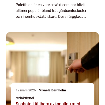
Palettblad är en vacker växt som har blivit
alltmer populär bland trädgårdsentusiaster
och inomhusväxtälskare. Dess färgglada
bladverk och lättodlade natur gör den till ett
attraktivt tillskott i varje hem. För at...
19 mars 2026
Mikaela Bergholm
redaktionel
Spahotell tällberg avkoppling med