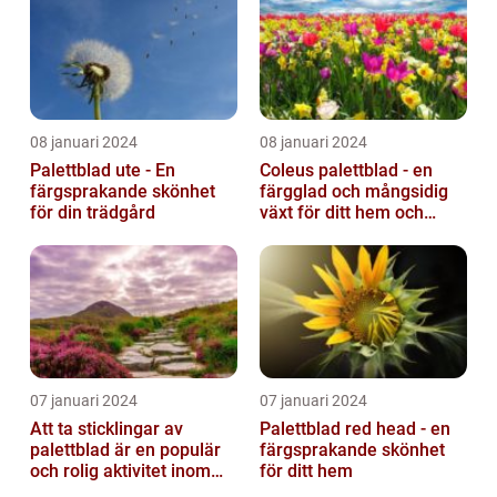
08 januari 2024
08 januari 2024
Palettblad ute - En
Coleus palettblad - en
färgsprakande skönhet
färgglad och mångsidig
för din trädgård
växt för ditt hem och
trädgård
07 januari 2024
07 januari 2024
Att ta sticklingar av
Palettblad red head - en
palettblad är en populär
färgsprakande skönhet
och rolig aktivitet inom
för ditt hem
trädgårdsodling