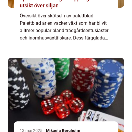
utsikt över siljan
Översikt över skötseln av palettblad
Palettblad är en vacker växt som har blivit
alltmer populär bland trädgårdsentusiaster
och inomhusväxtälskare. Dess färgglada
bladverk och lättodlade natur gör den till ett
attraktivt tillskott i varje hem. För at...
13 maj 2025
Mikaela Bergholm