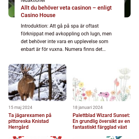
redaktionel
Allt du behöver veta casinon – enligt
Casino House
Introduktion: Att gå på spa är oftast
förknippat med avkoppling och lugn, men
det behöver inte vara en upplevelse som
enbart är för vuxna. Numera finns det
många alternativ för familjer att njuta av
spa-tjänster tillsammans. I denna artikel
kommer vi...
15 maj 2024
18 januari 2024
Ta jägarexamen på
Palettblad Wizard Sunset:
pittoreska Knistad
En grundlig översikt av en
Herrgård
fantastiskt färgglad växt