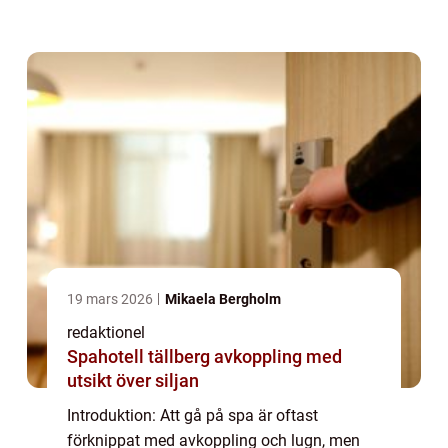
många alternativ för familjer att njuta av
spa-tjänster tillsammans. I denna artikel
kommer vi...
19 mars 2026
Mikaela Bergholm
redaktionel
Spahotell tällberg avkoppling med
utsikt över siljan
Introduktion: Att gå på spa är oftast
förknippat med avkoppling och lugn, men