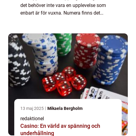
det behöver inte vara en upplevelse som
enbart är för vuxna. Numera finns det
många alternativ för familjer att njuta av
spa-tjänster tillsammans. I denna artikel
kommer vi...
13 maj 2025
Mikaela Bergholm
redaktionel
Casino: En värld av spänning och
underhållning