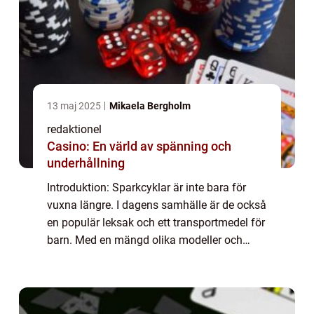
13 maj 2025
Mikaela Bergholm
redaktionel
Casino: En värld av spänning och
underhållning
Introduktion: Sparkcyklar är inte bara för
vuxna längre. I dagens samhälle är de också
en populär leksak och ett transportmedel för
barn. Med en mängd olika modeller och
stilar att välja bland kan det vara
överväldigande att hitta rätt sparkcykel för...