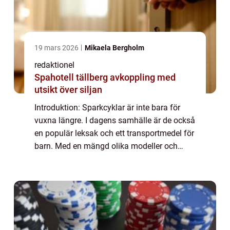
19 mars 2026
Mikaela Bergholm
redaktionel
Spahotell tällberg avkoppling med
utsikt över siljan
Introduktion: Sparkcyklar är inte bara för
vuxna längre. I dagens samhälle är de också
en populär leksak och ett transportmedel för
barn. Med en mängd olika modeller och
stilar att välja bland kan det vara
överväldigande att hitta rätt sparkcykel för...