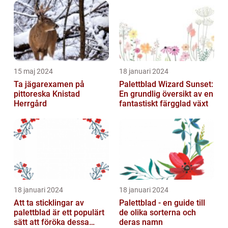
överväldigande att hitta rätt sparkcykel för...
15 maj 2024
18 januari 2024
Ta jägarexamen på
Palettblad Wizard Sunset:
pittoreska Knistad
En grundlig översikt av en
Herrgård
fantastiskt färgglad växt
18 januari 2024
18 januari 2024
Att ta sticklingar av
Palettblad - en guide till
palettblad är ett populärt
de olika sorterna och
sätt att föröka dessa
deras namn