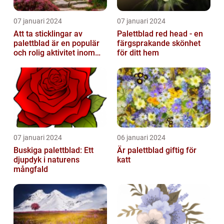
07 januari 2024
07 januari 2024
Att ta sticklingar av
Palettblad red head - en
palettblad är en populär
färgsprakande skönhet
och rolig aktivitet inom
för ditt hem
trädgårdsodling
07 januari 2024
06 januari 2024
Buskiga palettblad: Ett
Är palettblad giftig för
djupdyk i naturens
katt
mångfald