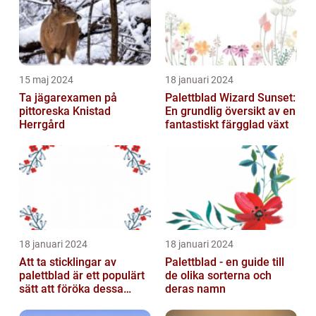
15 maj 2024
18 januari 2024
Ta jägarexamen på
Palettblad Wizard Sunset:
pittoreska Knistad
En grundlig översikt av en
Herrgård
fantastiskt färgglad växt
18 januari 2024
18 januari 2024
Att ta sticklingar av
Palettblad - en guide till
palettblad är ett populärt
de olika sorterna och
sätt att föröka dessa
deras namn
vackra växter och är
relativt...