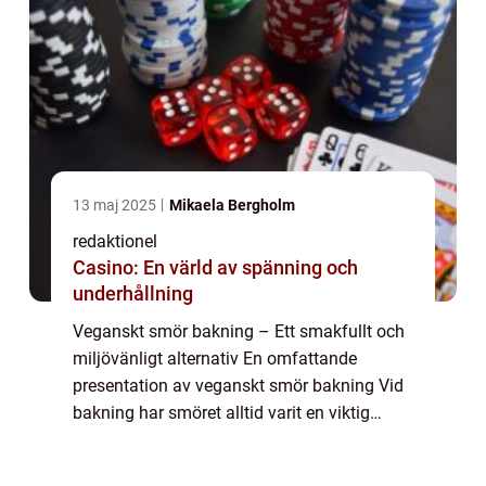
13 maj 2025
Mikaela Bergholm
redaktionel
Casino: En värld av spänning och
underhållning
Veganskt smör bakning – Ett smakfullt och
miljövänligt alternativ En omfattande
presentation av veganskt smör bakning Vid
bakning har smöret alltid varit en viktig
ingrediens för att ge bröd, kakor och andra
bakverk en härlig smak och konsisten...