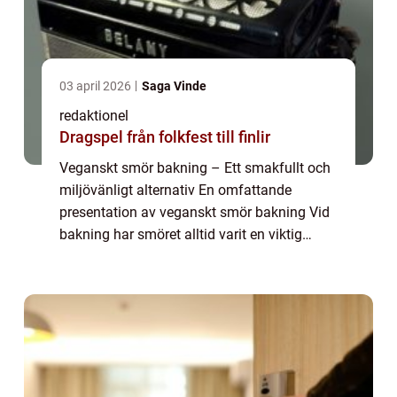
03 april 2026
Saga Vinde
redaktionel
Dragspel från folkfest till finlir
Veganskt smör bakning – Ett smakfullt och
miljövänligt alternativ En omfattande
presentation av veganskt smör bakning Vid
bakning har smöret alltid varit en viktig
ingrediens för att ge bröd, kakor och andra
bakverk en härlig smak och konsisten...