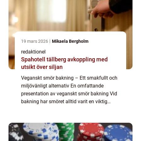
19 mars 2026
Mikaela Bergholm
redaktionel
Spahotell tällberg avkoppling med
utsikt över siljan
Veganskt smör bakning – Ett smakfullt och
miljövänligt alternativ En omfattande
presentation av veganskt smör bakning Vid
bakning har smöret alltid varit en viktig
ingrediens för att ge bröd, kakor och andra
bakverk en härlig smak och konsisten...