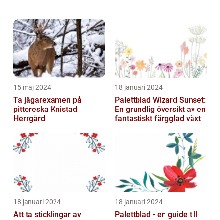
ingrediens för att ge bröd, kakor och andra
bakverk en härlig smak och konsisten...
15 maj 2024
18 januari 2024
Ta jägarexamen på
Palettblad Wizard Sunset:
pittoreska Knistad
En grundlig översikt av en
Herrgård
fantastiskt färgglad växt
18 januari 2024
18 januari 2024
Att ta sticklingar av
Palettblad - en guide till