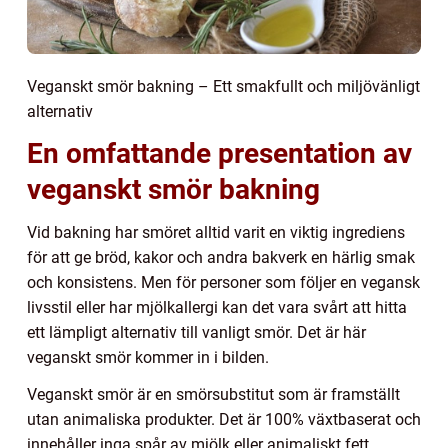
Veganskt smör bakning – Ett smakfullt och miljövänligt
alternativ
En omfattande presentation av
veganskt smör bakning
Vid bakning har smöret alltid varit en viktig ingrediens
för att ge bröd, kakor och andra bakverk en härlig smak
och konsistens. Men för personer som följer en vegansk
livsstil eller har mjölkallergi kan det vara svårt att hitta
ett lämpligt alternativ till vanligt smör. Det är här
veganskt smör kommer in i bilden.
Veganskt smör är en smörsubstitut som är framställt
utan animaliska produkter. Det är 100% växtbaserat och
innehåller inga spår av mjölk eller animaliskt fett.